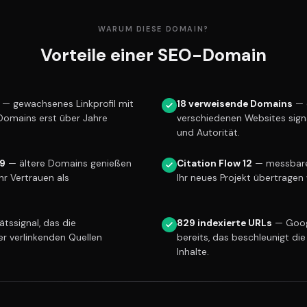
WARUM DIESE DOMAIN?
Vorteile einer SEO-Domain
— gewachsenes Linkprofil mit
18 verweisende Domains
— 
 Domains erst über Jahre
verschiedenen Websites sign
und Autorität.
99
— ältere Domains genießen
Citation Flow 12
— messbare 
r Vertrauen als
Ihr neues Projekt übertragen 
tssignal, das die
829 indexierte URLs
— Goog
er verlinkenden Quellen
bereits, das beschleunigt die
Inhalte.